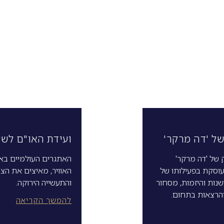
של 'דה מרקר'
ועידת האו"ם לשינוי
 של 'דה מרקר'
האתגרים העולמיים באי
וסקת בפעילותו של
האוויר, מאיצים את הצ
נות והיזמות, מסחור
והתעשייה הירוקה.
 והרצאות בתחום.
להמשך הקריאה