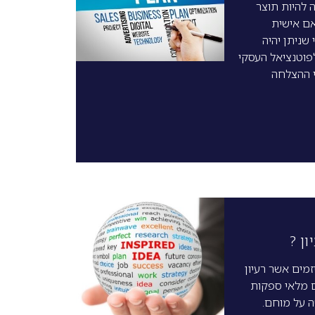
 להיות תוצר
ם אישית
 שניתן יהיה
וטנציאל העסקי
י ההצלחה
ן ?
מים אשר רעיון
 מלאי ספקות
 על מוחם.