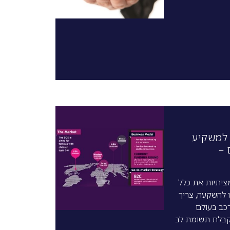
 למשקיע
 –
ציתיות את כלל
 להשקעה, צריך
כב בעולם
 קבלת תשומת לב