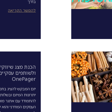
בדרך
להמשך הקריאה
הכנת מצג שיווקי
ולשותפים עסקיים
OnePager
יזם המבקש להציג בתמ
יתרונות המיזם ובשלותו
להתמודד עם אתגר מור
העסקים המודרני והוא