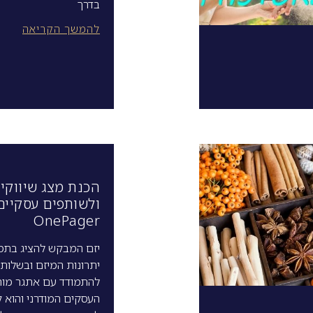
בדרך
להמשך הקריאה
הכנת מצג שיווקי
ולשותפים עסקיים
OnePager
יזם המבקש להציג בתמ
יתרונות המיזם ובשלותו
להתמודד עם אתגר מור
העסקים המודרני והוא