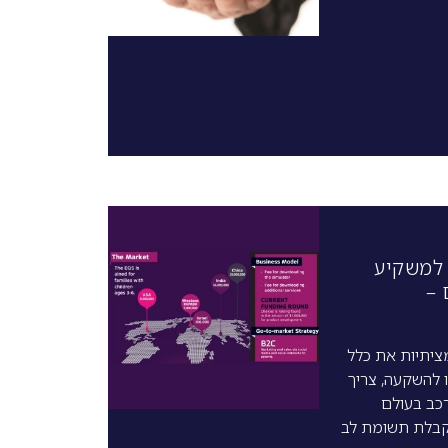
 למשקיע
 –
ציתיות את כלל
 להשקעה, צריך
כב בעולם
 קבלת תשומת לב