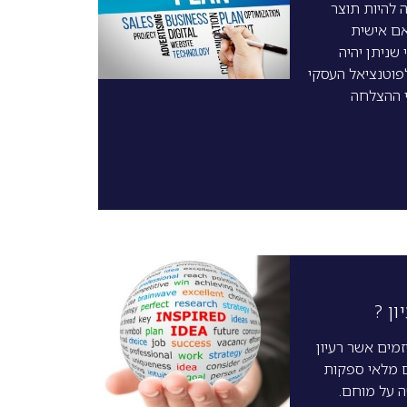
 להיות תוצר
ם אישית
 שניתן יהיה
וטנציאל העסקי
י ההצלחה
ן ?
מים אשר רעיון
 מלאי ספקות
 על מוחם.