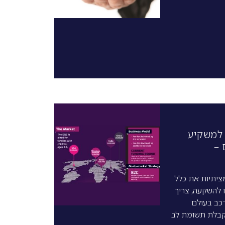
 למשקיע
 –
ציתיות את כלל
 להשקעה, צריך
כב בעולם
 קבלת תשומת לב