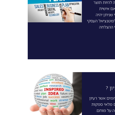
 להיות תוצר
ם אישית
 שניתן יהיה
וטנציאל העסקי
י ההצלחה
ן ?
מים אשר רעיון
 מלאי ספקות
 על מוחם.