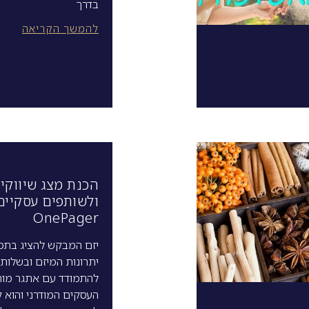
בדרך
להמשך הקריאה
הכנת מצג שיווקי
ולשותפים עסקיים
OnePager
יזם המבקש להציג בתמ
יתרונות המיזם ובשלותו
להתמודד עם אתגר מור
העסקים המודרני והוא